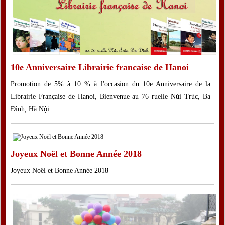
Médecine, Sciences, techniques
Scolaire et pédagogie
Langues et livres en VO
Dictionnaires
10e Anniversaire Librairie francaise de Hanoi
Promotion de 5% à 10 % à l'occasion du 10e Anniversaire de la
Collection Clairefontaine
Librairie Française de Hanoi, Bienvenue au 76 ruelle Núi Trúc, Ba
Publications Locales
Đình, Hà Nội
Introduction
Events
Joyeux Noël et Bonne Année 2018
Promotions
Joyeux Noël et Bonne Année 2018
Nouvelles
CONTACTEZ - NOUS