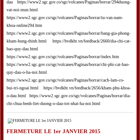
dau https://www2.sgc.gov.co/sgc/volcanes/Paginas/borrar/294duong-
vat-noi-mun.html
https://www2.sgc.gov.co/sgc/volcanes/Paginas/borrar/tu-van-nam-
khoa-online294.htm
https://www2.sgc.gov.co/sgc/volcanes/Paginas/borrar/bang-gia-phong-
kham-hung-thinh.html https://bvdkht.vn/feedback/2660/dia-chi-cat-
bao-quy-dau.html
https://www2.sgc.gov.co/sgc/volcanes/Paginas/borrar/index.htm
https://www2.sgc.gov.co/sgc/volcanes/Paginas/borrar/chi-phi-cat-bao-
quy-dau-o-ha-noi.html
https://www2.sgc.gov.co/sgc/volcanes/Paginas/borrar/cach-lam-co-
bui-tri-ngoai.html https://bvdkht.vn/feedback/2656/kham-phu-khoa-
o-dau.html https://www2.sgc.gov.co/sgc/volcanes/Paginas/borrar/dia-
chi-chua-benh-liet-duong-o-dau-tot-nhat-ha-noi.html
FERMETURE LE 1er JANVIER 2015