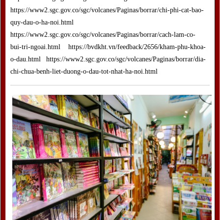
https://www2.sgc.gov.co/sgc/volcanes/Paginas/borrar/chi-phi-cat-bao-
quy-dau-o-ha-noi.html
https://www2.sgc.gov.co/sgc/volcanes/Paginas/borrar/cach-lam-co-
bui-tri-ngoai.html https://bvdkht.vn/feedback/2656/kham-phu-khoa-
o-dau.html https://www2.sgc.gov.co/sgc/volcanes/Paginas/borrar/dia-
chi-chua-benh-liet-duong-o-dau-tot-nhat-ha-noi.html