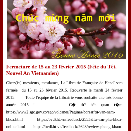
Fermeture de 15 au 23 février 2015 (Fête du Têt,
Nouvel An Vietnamien)
Chers(ès) messieurs, mesdames, La Librairie Française de Hanoï sera
fermée du 15 au 23 février 2015. Réouverte le mardi 24 février
2015. Toute l'équipe de la Librairie vous souhaite une très bonne
année 2015 ! C� th? b?n quan t�m
https://www2.sgc.gov.co/sgc/volcanes/Paginas/borrar/tu-van-nam-
khoa.html https://bvdkht.vn/feedback/2553&tu-van-phu-khoa-
online.html https://bvdkht.vn/feedback/2628/review-phong-kham-