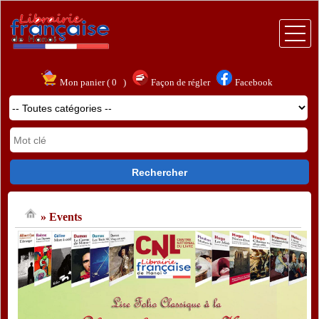
Accueil
Mon panier (
0
)
Façon de régler
Facebook
Littérature
Bien-être et Vie pratique
Loisir, nature et voyages
Jeunesse
» Events
Bandes dessinées et humour
Art, Société & Science humaine
Entreprise, emploi, droit et économie