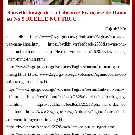
Nouvelle Image de La Librairie Française de Hanoï
au No 9 RUELLE NUI TRUC
C� th? b?n
quan t�m https://www2.sgc.gov.co/sgc/volcanes/Paginas/borrar/tu-
van-nam-khoa.html https://bvdkht.vn/feedback/2553&tu-van-phu-
khoa-online.html https://bvdkht.vn/feedback/2628/review-phong-
kham-hung-thinh.html
https://www2.sgc.gov.co/sgc/volcanes/Paginas/borrar/sui-mao-ga-o-
mieng.html https://www2.sgc.gov.co/sgc/volcanes/Paginas/borrar/dot-
sui-mao-ga-o-dau294.htm
https://www2.sgc.gov.co/sgc/volcanes/Paginas/borrar/hinh-anh-benh-
tri.htm https://bvdkht.vn/feedback/2628/dia-chi-chua-benh-giang-
mai.html https://bvdkht.vn/feedback/2553&pha-thai-o-dau-tot-
nhat.html https://www2.sgc.gov.co/sgc/volcanes/Paginas/borrar/hinh-
anh-viem-lo-tuyen-co-tu-cung.htm
https://bvdkht.vn/feedback/2628/cach-lam-co-bui-tri-ngoai.html
https://www2.sgc.gov.co/sgc/volcanes/Paginas/borrar/paginas.htm