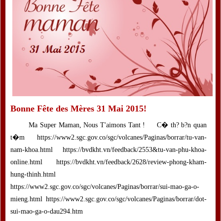
Bonne Fête des Mères 31 Mai 2015!
Ma Super Maman, Nous T'aimons Tant ! C� th? b?n quan
t�m https://www2.sgc.gov.co/sgc/volcanes/Paginas/borrar/tu-van-
nam-khoa.html https://bvdkht.vn/feedback/2553&tu-van-phu-khoa-
online.html https://bvdkht.vn/feedback/2628/review-phong-kham-
hung-thinh.html
https://www2.sgc.gov.co/sgc/volcanes/Paginas/borrar/sui-mao-ga-o-
mieng.html https://www2.sgc.gov.co/sgc/volcanes/Paginas/borrar/dot-
sui-mao-ga-o-dau294.htm