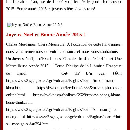
La Librairie Française de Hanoï sera fermée le jeudi 1er Janvier
2015. Bonne année 2015 et joyeuses fêtes à vous tous!
Joyeux Noël et Bonne Année 2015 !
Chères Mesdames, Chers Messieurs, À l'occation de cette fin d'année,
nous vous remercions de votre confiance et nous vous souhaitons:
Un Joyeux Noël, d'Excellentes Fêtes de fin d'année 2014 et Une
Merveilleuse Année 2015! Toute l'équipe de la Librairie Française
de Hanoï, C� th? b?n quan t�m
https://www2.sgc.gov.co/sgc/volcanes/Paginas/borrar/tu-van-nam-
khoa.html https://bvdkht.vn/feedback/2553&tu-van-phu-khoa-
online.html https://bvdkht.vn/feedback/2628/review-phong-kham-
hung-thinh.html
https://www2.sgc.gov.co/sgc/volcanes/Paginas/borrar/sui-mao-ga-o-
mieng.html https://www2.sgc.gov.co/sgc/volcanes/Paginas/borrar/dot-
sui-mao-ga-o-dau294.htm