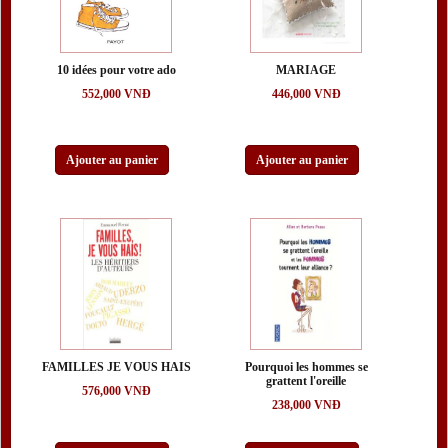
Médecine, Sciences, techniques
Scolaire et pédagogie
10 idées pour votre ado
MARIAGE
Langues et livres en VO
552,000 VNĐ
446,000 VNĐ
Dictionnaires
Ajouter au panier
Ajouter au panier
Collection Clairefontaine
Publications Locales
Introduction
Events
Promotions
FAMILLES JE VOUS HAIS
Pourquoi les hommes se
Nouvelles
grattent l'oreille
576,000 VNĐ
238,000 VNĐ
CONTACTEZ - NOUS