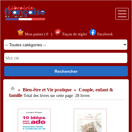
Accueil
Mon panier (
0
)
Façon de régler
Facebook
Littérature
Bien-être et Vie pratique
Loisir, nature et voyages
Jeunesse
» Bien-être et Vie pratique
» Couple, enfant &
famille
Bandes dessinées et humour
Total des livres sur cette page: 28 livres
Art, Société & Science humaine
Entreprise, emploi, droit et économie