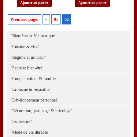
Ajouter au panier
Ajouter au panier
Première page:
<
01
02
'Bien-être et Vie pratique'
'Cuisine & vins'
'Régime et minceur'
'Santé et bien-être'
'Couple, enfant & famille'
'Érotisme & Sexualité'
'Développement personnel'
'Décoration, jardinage & bricolage'
'Esotérisme'
'Mode de vie durable'